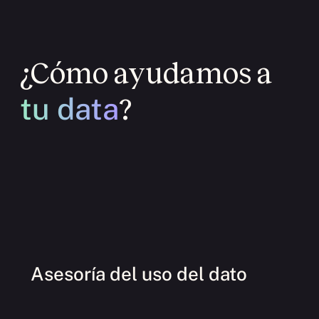
¿Cómo ayudamos a
tu data
?
Asesoría del uso del dato
O
I