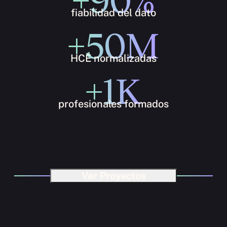
+90%
fiabilidad del dato
+50M
HCE normalizadas
+1K
profesionales formados
Ver Proyectos