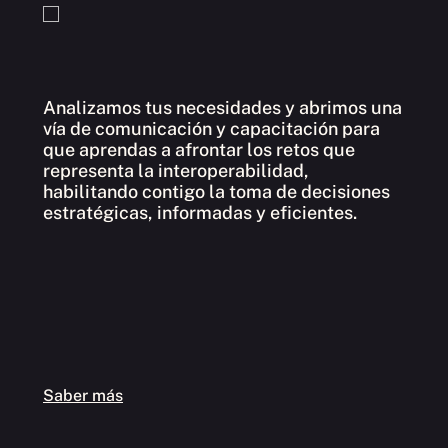
Analizamos tus necesidades y abrimos una
vía de comunicación y capacitación para
A
que aprendas a afrontar los retos que
i
representa la interoperabilidad,
d
habilitando contigo la toma de decisiones
q
estratégicas, informadas y eficientes.
c
p
Saber más
S