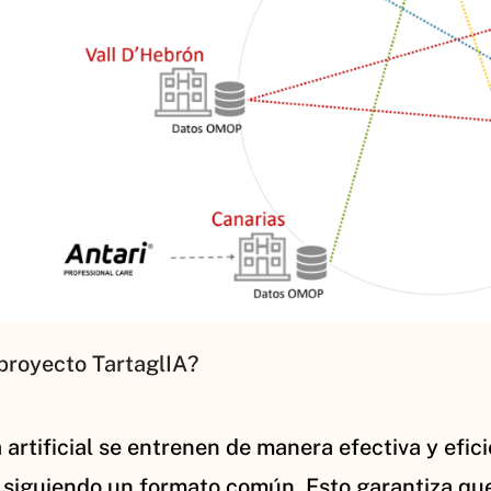
 proyecto TartaglIA?
 artificial se entrenen de manera efectiva y efi
 siguiendo un formato común. Esto garantiza qu